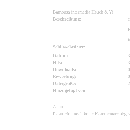
Bambusa intermedia Hsueh & Yi
Beschreibung:
c
B
i
Schlüsselwörter:
Datum:
3
Hits:
3
Downloads:
0
Bewertung:
0
Dateigröße:
2
Hinzugefügt von:
A
Autor:
Es wurden noch keine Kommentare abge