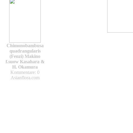
Chimonobambusa
quadrangularis
(Fenzi) Makino
f.suow Kasahara &
H. Okamura
Kommentare: 0
Asianflora.com
Asianflora.com
Asianflora.com