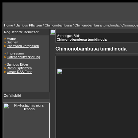
Home
/
Bambus Pflanzen
/
Chimonobambusa
/
Chimonobambusa tumidinoda
/ Chimonoba
Registrierte Benutzer
Vorheriges Bild:
»
Home
Chimonobambusa tumidinoda
»
Suchen
»
Password vergessen
Chimonobambusa tumidinoda
»
Impressum
»
Datenschutzerklärung
»
Bambus Bilder
»
Bambuspflanzen
»
Unser RSS Feed
Zufallsbild