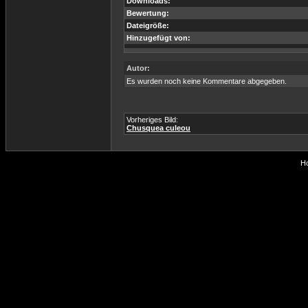
Downloads:
Bewertung:
Dateigröße:
Hinzugefügt von:
Autor:
Es wurden noch keine Kommentare abgegeben.
Vorheriges Bild:
Chusquea culeou
Ho