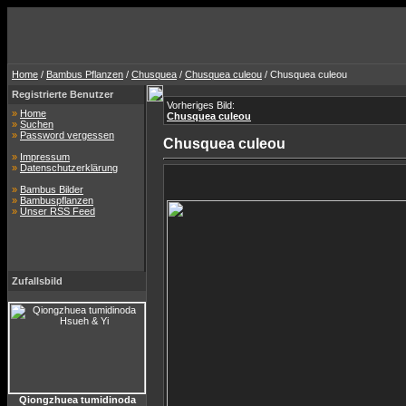
Home
/
Bambus Pflanzen
/
Chusquea
/
Chusquea culeou
/ Chusquea culeou
Registrierte Benutzer
Vorheriges Bild:
»
Home
Chusquea culeou
»
Suchen
»
Password vergessen
Chusquea culeou
»
Impressum
»
Datenschutzerklärung
»
Bambus Bilder
»
Bambuspflanzen
»
Unser RSS Feed
Zufallsbild
Qiongzhuea tumidinoda