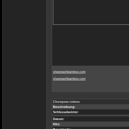
shweeashbamboo.com
shweeashbamboo.com
Chusquea culeou
Beschreibung:
Schlüsselwörter:
Datum:
Hits: