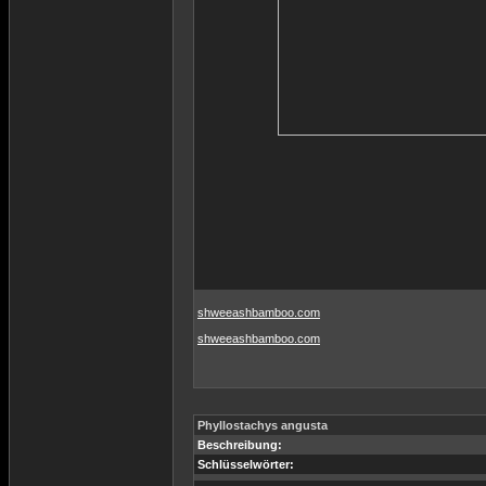
shweeashbamboo.com
shweeashbamboo.com
Phyllostachys angusta
Beschreibung:
Schlüsselwörter: