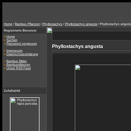
Home
/
Bambus Pflanzen
/
Phyllostachys
/
Phyllostachys angusta
/ Phyllostachys angust
Registrierte Benutzer
»
Home
»
Suchen
»
Password vergessen
Phyllostachys angusta
»
Impressum
»
Datenschutzerklärung
»
Bambus Bilder
»
Bambuspflanzen
»
Unser RSS Feed
Zufallsbild