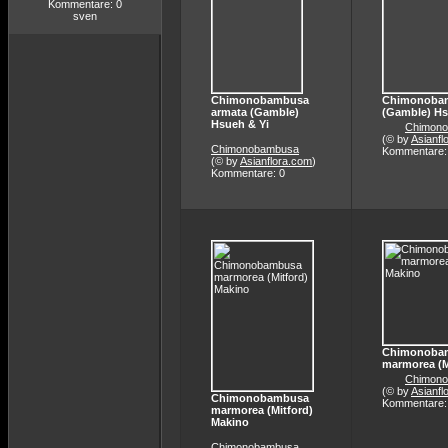
Kommentare: 0
sven
Chimonobambusa
Chimonobam
armata (Gamble)
(Gamble) Hs
Hsueh & Yi
Chimon
(© by
Asianfl
Chimonobambusa
Kommentare:
(© by
Asianflora.com
)
Kommentare: 0
Chimonoba
marmorea (M
Chimon
(© by
Asianfl
Chimonobambusa
Kommentare:
marmorea (Mitford)
Makino
Chimonobambusa