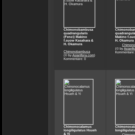
Chimonobambusa
Chimonoba
quadrangularis
quadrangular
(Fenzi) Makino
Makino f.su
f.suow Kasahara &
H. Okamura
H. Okamura
Chimon
(© by
Asianfl
Chimonobambusa
Kommentare:
(© by
Asianflora.com
)
Kommentare: 0
Chimonocalamus
Chimonoca
longiligulatus Hsueh
longiligulat
& Yi
Chimon