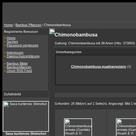
Home
/
Bambus Pflanzen
/ Chimonobambusa
Registrierte Benutzer
Chimonobambusa
»
Home
»
Suchen
Gattung: Chimonobambusa mit 38 Arten (Hits: 373893)
»
Password vergessen
Unterkategorien
»
Impressum
»
Datenschutzerklärung
»
Bambus Bilder
Chimonobambusa quadrangularis
(1)
»
Bambuspflanzen
»
Unser RSS Feed
Zufallsbild
Gefunden: 26 Bild(er) auf 1 Seite(n). Angezeigt: Bild 1 b
Sasa kurilensis Shimofuri