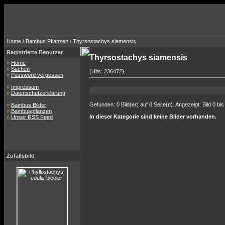
Home
/
Bambus Pflanzen
/ Thyrsostachys siamensis
Registrierte Benutzer
Thyrsostachys siamensis
»
Home
»
Suchen
(Hits: 236472)
»
Password vergessen
»
Impressum
»
Datenschutzerklärung
Gefunden: 0 Bild(er) auf 0 Seite(n). Angezeigt: Bild 0 bis
»
Bambus Bilder
»
Bambuspflanzen
In dieser Kategorie sind keine Bilder vorhanden.
»
Unser RSS Feed
Zufallsbild