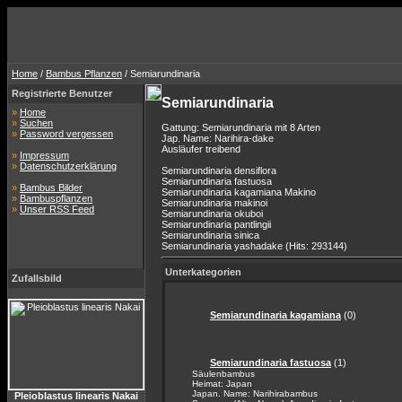
Home
/
Bambus Pflanzen
/ Semiarundinaria
Registrierte Benutzer
Semiarundinaria
»
Home
»
Suchen
Gattung: Semiarundinaria mit 8 Arten
»
Password vergessen
Jap. Name: Narihira-dake
Ausläufer treibend
»
Impressum
»
Datenschutzerklärung
Semiarundinaria densiflora
Semiarundinaria fastuosa
»
Bambus Bilder
Semiarundinaria kagamiana Makino
»
Bambuspflanzen
Semiarundinaria makinoi
»
Unser RSS Feed
Semiarundinaria okuboi
Semiarundinaria pantlingii
Semiarundinaria sinica
Semiarundinaria yashadake (Hits: 293144)
Unterkategorien
Zufallsbild
Semiarundinaria kagamiana
(0)
Semiarundinaria fastuosa
(1)
Säulenbambus
Heimat: Japan
Japan. Name: Narihirabambus
Pleioblastus linearis Nakai