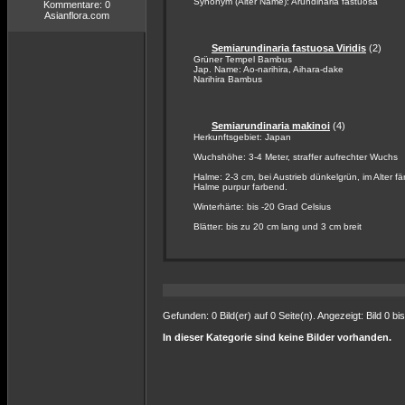
Synonym (Alter Name): Arundinaria fastuosa
Kommentare: 0
Asianflora.com
Semiarundinaria fastuosa Viridis
(2)
Grüner Tempel Bambus
Jap. Name: Ao-narihira, Aihara-dake
Narihira Bambus
Semiarundinaria makinoi
(4)
Herkunftsgebiet: Japan
Wuchshöhe: 3-4 Meter, straffer aufrechter Wuchs
Halme: 2-3 cm, bei Austrieb dünkelgrün, im Alter fä
Halme purpur farbend.
Winterhärte: bis -20 Grad Celsius
Blätter: bis zu 20 cm lang und 3 cm breit
Gefunden: 0 Bild(er) auf 0 Seite(n). Angezeigt: Bild 0 bis
In dieser Kategorie sind keine Bilder vorhanden.