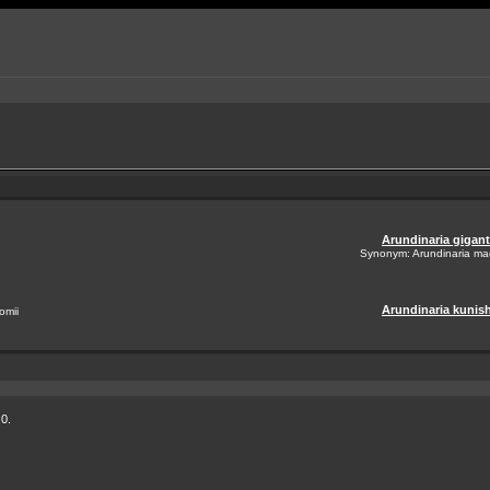
Arundinaria gigan
Synonym: Arundinaria m
Arundinaria kunish
omii
 0.