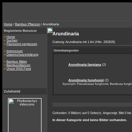
Home
/
Bambus Pflanzen
/ Arundinaria
Registrierte Benutzer
Arundinaria
»
Home
»
Suchen
Gattung: Arundinaria mit 1 Art (Hits: 282828)
»
Password vergessen
Unterkategorien
»
Impressum
»
Datenschutzerklärung
»
Bambus Bilder
Arundinaria fangiana
(2)
»
Bambuspflanzen
»
Unser RSS Feed
Arundinaria funghomii
(2)
Synonym: Pseudosasa funghomii, Bambusa fungh
Zufallsbild
Gefunden: 0 Bild(er) auf 0 Seite(n). Angezeigt: Bild 0 bis
In dieser Kategorie sind keine Bilder vorhanden.