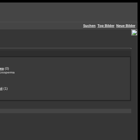
Suchen
Top Bilder
Neue Bilder
tea
(0)
acrosperma
ii
(1)