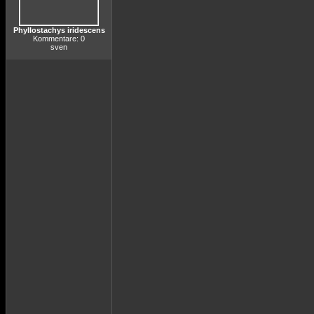
Phyllostachys iridescens
Kommentare: 0
sven