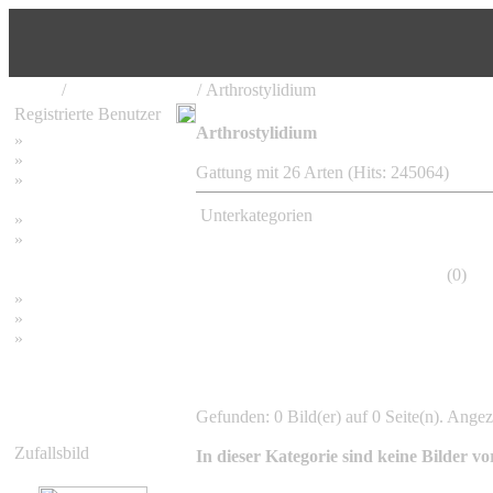
Home
/
Bambus Pflanzen
/ Arthrostylidium
Registrierte Benutzer
Arthrostylidium
»
Home
»
Suchen
Gattung mit 26 Arten (Hits: 245064)
»
Password vergessen
Unterkategorien
»
Impressum
»
Datenschutzerklärung
Arthrostylidium naibuensis
(0)
»
Bambus Bilder
»
Bambuspflanzen
»
Unser RSS Feed
Gefunden: 0 Bild(er) auf 0 Seite(n). Angeze
Zufallsbild
In dieser Kategorie sind keine Bilder v