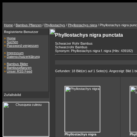
Home
/
Bambus Pflanzen
/
Phyllostachys
/
Phyllostachys nigra
/ Phyllostachys nigra punc
Registrierte Benutzer
Phyllostachys nigra punctata
»
Home
»
Suchen
Schwarzer Rohr Bambus
»
Password vergessen
Schwarzrohr Bambus
Synonym: Phyllostachys nigra f. nigra (Hits: 439182)
»
Impressum
»
Datenschutzerklärung
»
Bambus Bilder
»
Bambuspflanzen
Gefunden: 18 Bild(er) auf 1 Seite(n). Angezeigt: Bild 1 b
»
Unser RSS Feed
Zufallsbild
Phyllostachys nigra
Phyl