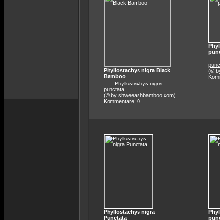
Phyl
punc
punc
Phyllostachys nigra Black
(© b
Bamboo
Komm
Phyllostachys nigra
punctata
(© by
shweeashbamboo.com
)
Kommentare: 0
Phyllostachys nigra
Phyl
Punctata
punc