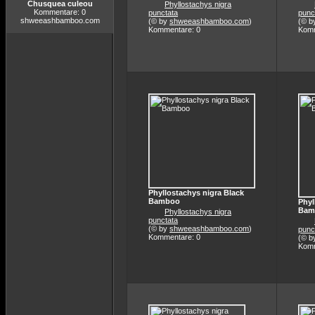
Chusquea culeou
Phyllostachys nigra
Kommentare: 0
punctata
punc
shweeashbamboo.com
(© by
shweeashbamboo.com
)
(© b
Kommentare: 0
Komm
Phyllostachys nigra Black
Bamboo
Phyl
Bam
Phyllostachys nigra
punctata
(© by
shweeashbamboo.com
)
punc
Kommentare: 0
(© b
Komm