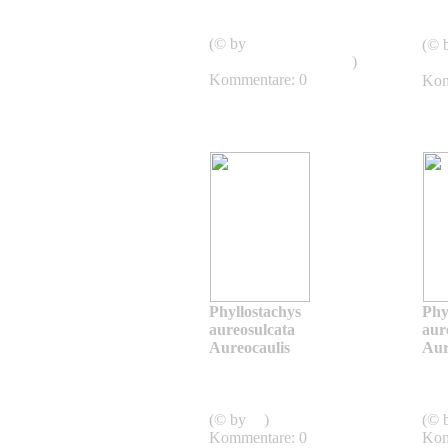
aureosulcata
aure
Aureocaulis
Aur
(© by
(© 
shweeashbamboo.com
)
shw
Kommentare: 0
Kom
Phyllostachys
Phy
aureosulcata
aur
Aureocaulis
Aur
Phyllostachys
aureosulcata
aure
Aureocaulis
Aur
(© by
sg
)
(© 
Kommentare: 0
Kom