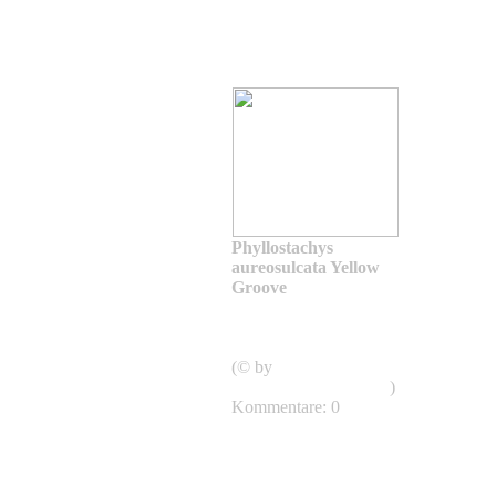
Phyllostachys
aureosulcata Yellow
Groove
Phyllostachys
aureosulcata
Aureocaulis
(© by
shweeashbamboo.com
)
Kommentare: 0