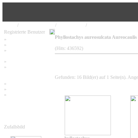
Home
/
Bambus Pflanzen
/
Phyllostachys
/
Phyllostachys aureosulca
Registrierte Benutzer
Phyllostachys aureosulcata Aureocaulis
»
Home
»
Suchen
(Hits: 436592)
»
Password vergessen
»
Impressum
»
Datenschutzerklärung
Gefunden: 16 Bild(er) auf 1 Seite(n). Angez
»
Bambus Bilder
»
Bambuspflanzen
»
Unser RSS Feed
Zufallsbild