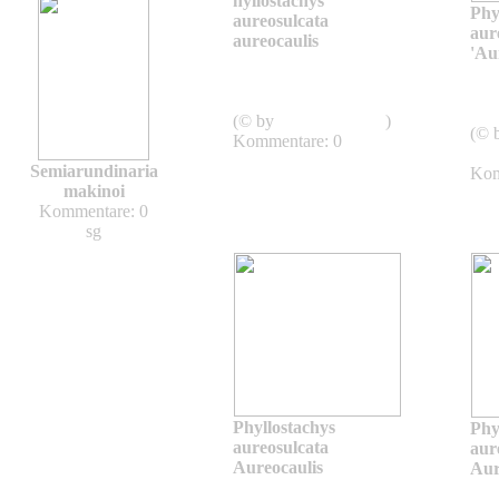
hyllostachys
Phy
aureosulcata
aur
aureocaulis
'Au
Phyllostachys
aureosulcata
aure
Aureocaulis
Aur
(© by
Asianflora.com
)
(© 
Kommentare: 0
shw
Semiarundinaria
Kom
makinoi
Kommentare: 0
sg
Phyllostachys
Phy
aureosulcata
aur
Aureocaulis
Aur
Phyllostachys