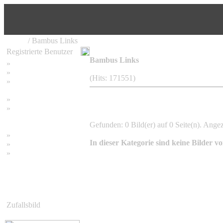
Home
/ Bambus Links
Registrierte Benutzer
Bambus Links
»
Home
»
Suchen
(Hits: 171551)
»
Password vergessen
»
Impressum
»
Datenschutzerklärung
Gefunden: 0 Bild(er) auf 0 Seite(n). Angeze
»
Bambus Bilder
In dieser Kategorie sind keine Bilder v
»
Bambuspflanzen
»
Unser RSS Feed
Zufallsbild