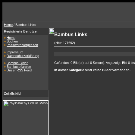
Home
/ Bambus Links
Registrierte Benutzer
Bambus Links
»
Home
»
Suchen
(Hits: 171692)
»
Password vergessen
»
Impressum
»
Datenschutzerklärung
Gefunden: 0 Bild(er) auf 0 Seite(n). Angezeigt: Bild 0 bis
»
Bambus Bilder
»
Bambuspflanzen
In dieser Kategorie sind keine Bilder vorhanden.
»
Unser RSS Feed
Zufallsbild