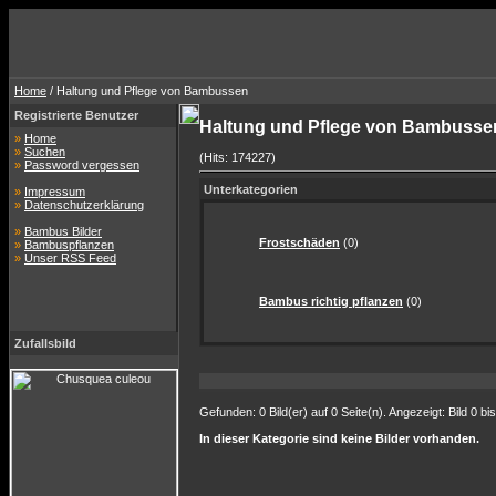
Home
/ Haltung und Pflege von Bambussen
Registrierte Benutzer
Haltung und Pflege von Bambuss
»
Home
»
Suchen
(Hits: 174227)
»
Password vergessen
Unterkategorien
»
Impressum
»
Datenschutzerklärung
»
Bambus Bilder
Frostschäden
(0)
»
Bambuspflanzen
»
Unser RSS Feed
Bambus richtig pflanzen
(0)
Zufallsbild
Gefunden: 0 Bild(er) auf 0 Seite(n). Angezeigt: Bild 0 bis
In dieser Kategorie sind keine Bilder vorhanden.