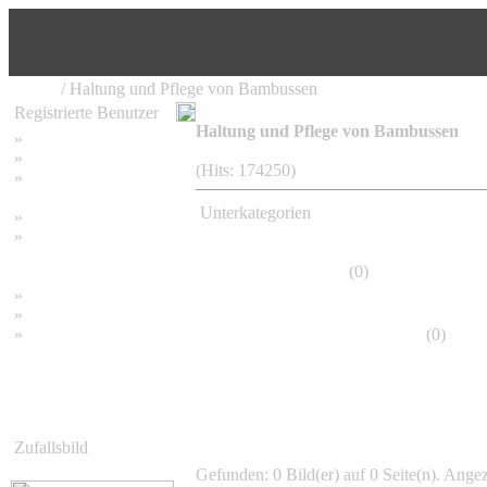
Home
/ Haltung und Pflege von Bambussen
Registrierte Benutzer
Haltung und Pflege von Bambussen
»
Home
»
Suchen
(Hits: 174250)
»
Password vergessen
Unterkategorien
»
Impressum
»
Datenschutzerklärung
Frostschäden
(0)
»
Bambus Bilder
»
Bambuspflanzen
»
Unser RSS Feed
Bambus richtig pflanzen
(0)
Zufallsbild
Gefunden: 0 Bild(er) auf 0 Seite(n). Angeze