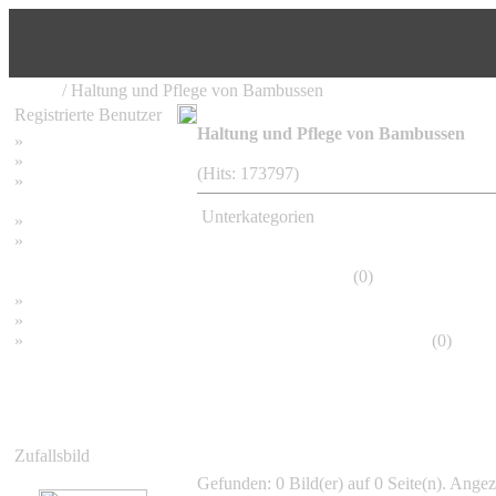
Home
/ Haltung und Pflege von Bambussen
Registrierte Benutzer
Haltung und Pflege von Bambussen
»
Home
»
Suchen
(Hits: 173797)
»
Password vergessen
Unterkategorien
»
Impressum
»
Datenschutzerklärung
Frostschäden
(0)
»
Bambus Bilder
»
Bambuspflanzen
»
Unser RSS Feed
Bambus richtig pflanzen
(0)
Zufallsbild
Gefunden: 0 Bild(er) auf 0 Seite(n). Angeze