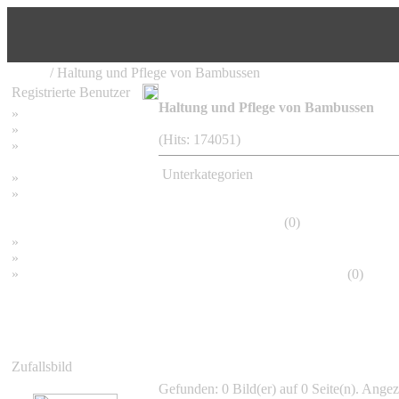
Home
/ Haltung und Pflege von Bambussen
Registrierte Benutzer
Haltung und Pflege von Bambussen
»
Home
»
Suchen
(Hits: 174051)
»
Password vergessen
Unterkategorien
»
Impressum
»
Datenschutzerklärung
Frostschäden
(0)
»
Bambus Bilder
»
Bambuspflanzen
»
Unser RSS Feed
Bambus richtig pflanzen
(0)
Zufallsbild
Gefunden: 0 Bild(er) auf 0 Seite(n). Angeze