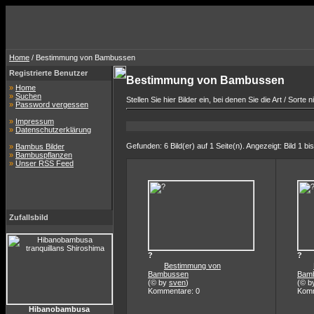
Home
/ Bestimmung von Bambussen
Registrierte Benutzer
Bestimmung von Bambussen
»
Home
»
Suchen
Stellen Sie hier Bilder ein, bei denen Sie die Art / Sorte
»
Password vergessen
»
Impressum
»
Datenschutzerklärung
Gefunden: 6 Bild(er) auf 1 Seite(n). Angezeigt: Bild 1 bis
»
Bambus Bilder
»
Bambuspflanzen
»
Unser RSS Feed
Zufallsbild
?
?
Bestimmung von
Bambussen
Bam
(© by
sven
)
(© b
Kommentare: 0
Komm
Hibanobambusa