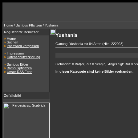
Home
/
Bambus Pflanzen
/ Yushania
Registrierte Benutzer
Yushania
»
Home
»
Suchen
Gattung: Yushania mit 84 Arten (Hits: 222023)
»
Password vergessen
»
Impressum
»
Datenschutzerklärung
Gefunden: 0 Bild(er) auf 0 Seite(n). Angezeigt: Bild 0 bis
»
Bambus Bilder
»
Bambuspflanzen
In dieser Kategorie sind keine Bilder vorhanden.
»
Unser RSS Feed
Zufallsbild