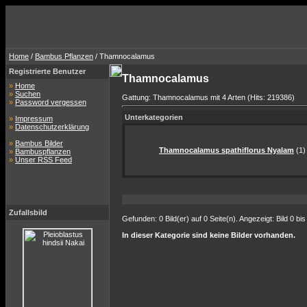
Home
/
Bambus Pflanzen
/ Thamnocalamus
Registrierte Benutzer
Thamnocalamus
»
Home
»
Suchen
Gattung: Thamnocalamus mit 4 Arten (Hits: 219386)
»
Password vergessen
Unterkategorien
»
Impressum
»
Datenschutzerklärung
»
Bambus Bilder
Thamnocalamus spathiflorus Nyalam
(1)
»
Bambuspflanzen
»
Unser RSS Feed
Zufallsbild
Gefunden: 0 Bild(er) auf 0 Seite(n). Angezeigt: Bild 0 bis
In dieser Kategorie sind keine Bilder vorhanden.