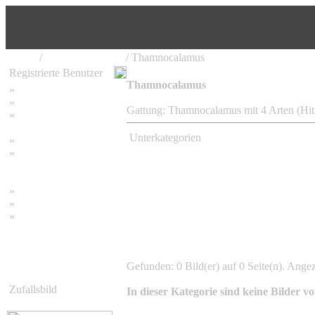
Home
/
Bambus Pflanzen
/ Thamnocalamus
Registrierte Benutzer
Thamnocalamus
»
Home
»
Suchen
Gattung: Thamnocalamus mit 4 Arten (Hit
»
Password vergessen
Unterkategorien
»
Impressum
»
Datenschutzerklärung
Thamnocalamus spathiflorus Nya
»
Bambus Bilder
»
Bambuspflanzen
»
Unser RSS Feed
Gefunden: 0 Bild(er) auf 0 Seite(n). Angeze
Zufallsbild
In dieser Kategorie sind keine Bilder v