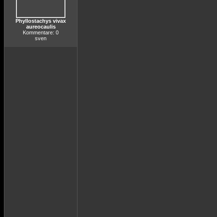
Phyllostachys vivax
aureocaulis
Kommentare: 0
sven