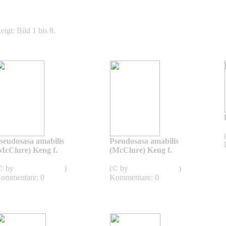
igt: Bild 1 bis 8.
seudosasa amabilis
Pseudosasa amabilis
McClure) Keng f.
(McClure) Keng f.
Pseudosasa
Pseudosasa
© by
Asianflora.com
)
(© by
Asianflora.com
)
ommentare: 0
Kommentare: 0