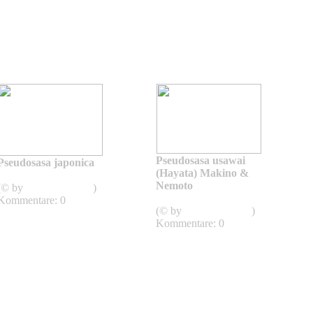
Pseudosasa usawai
Pseudosasa japonica
(Hayata) Makino &
Pseudosasa
Nemoto
(© by
Asianflora.com
)
Pseudosasa
Kommentare: 0
(© by
Asianflora.com
)
Kommentare: 0