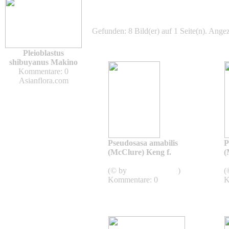
Gefunden: 8 Bild(er) auf 1 Seite(n). Angeze
Pleioblastus
shibuyanus Makino
Kommentare: 0
Asianflora.com
Pseudosasa amabilis
P
(McClure) Keng f.
(
Pseudosasa
(© by
Asianflora.com
)
(
Kommentare: 0
K