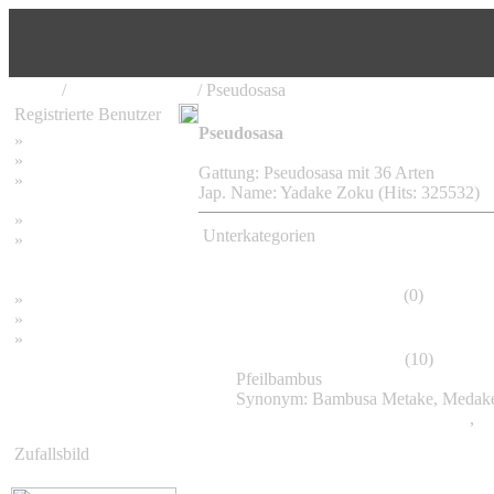
Home
/
Bambus Pflanzen
/ Pseudosasa
Registrierte Benutzer
Pseudosasa
»
Home
»
Suchen
Gattung: Pseudosasa mit 36 Arten
»
Password vergessen
Jap. Name: Yadake Zoku (Hits: 325532)
»
Impressum
Unterkategorien
»
Datenschutzerklärung
Pseudosasa amabilis
(0)
»
Bambus Bilder
»
Bambuspflanzen
»
Unser RSS Feed
Pseudosasa japonica
(10)
Pfeilbambus
Synonym: Bambusa Metake, Medake,
Pseudosasa japonica Tsutsumiana
,
Ps
Zufallsbild