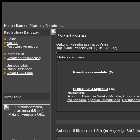
Home
/
Bambus Pflanzen
/ Pseudosasa
Registrierte Benutzer
Pseudosasa
»
Home
»
Suchen
Gattung: Pseudosasa mit 36 Arten
»
Password vergessen
Jap. Name: Yadake Zoku (Hits: 325232)
»
Impressum
Unterkategorien
»
Datenschutzerklärung
»
Bambus Bilder
»
Bambuspflanzen
Pseudosasa amabilis
(0)
»
Unser RSS Feed
Pseudosasa japonica
(10)
Pfeilbambus
Synonym: Bambusa Metake, Medake, Arundinaria
Zufallsbild
,
Pseudosasa japonica Tsutsumiana
Pseudosasa
Gefunden: 8 Bild(er) auf 1 Seite(n). Angezeigt: Bild 1 bis