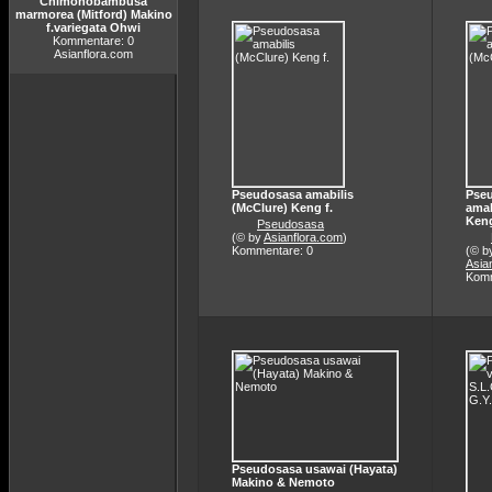
Chimonobambusa
marmorea (Mitford) Makino
f.variegata Ohwi
Kommentare: 0
Asianflora.com
Pseudosasa amabilis
Pse
(McClure) Keng f.
amab
Keng
Pseudosasa
(© by
Asianflora.com
)
Kommentare: 0
(© b
Asia
Komm
Pseudosasa usawai (Hayata)
Makino & Nemoto