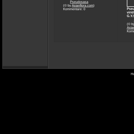
Pseudosasa
(© by
Asianflora.com
)
Pse
Kommentare: 0
viri
G.Y
(© b
Asia
Komm
Ho