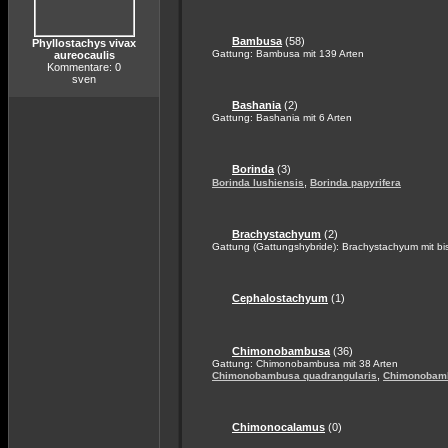
Bambusa
(58)
Phyllostachys vivax
Gattung: Bambusa mit 139 Arten
aureocaulis
Kommentare: 0
sven
Bashania
(2)
Gattung: Bashania mit 6 Arten
Borinda
(3)
,
Borinda lushiensis
Borinda papyrifera
Brachystachyum
(2)
Gattung (Gattungshybride): Brachystachyum mit bis
Cephalostachyum
(1)
Chimonobambusa
(36)
Gattung: Chimonobambusa mit 38 Arten
,
Chimonobambusa quadrangularis
Chimonobamb
Chimonocalamus
(0)