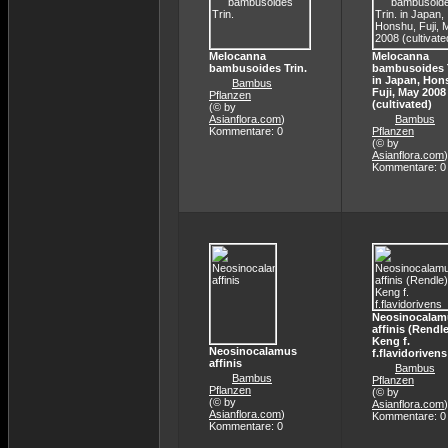
Melocanna
Melocanna
bambusoides Trin.
bambusoides T
in Japan, Hon
Bambus
Fuji, May 2008
Pflanzen
(cultivated)
(© by
Asianflora.com
)
Bambus
Kommentare: 0
Pflanzen
(© by
Asianflora.com
)
Kommentare: 0
Neosinocalam
affinis (Rendle
Keng f.
Neosinocalamus
f.flavidorivens
affinis
Bambus
Bambus
Pflanzen
Pflanzen
(© by
(© by
Asianflora.com
)
Asianflora.com
)
Kommentare: 0
Kommentare: 0