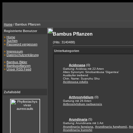
Home
/ Bambus Pflanzen
Registrierte Benutzer
Bambus Pflanzen
»
Home
»
Suchen
(Hits: 3140488)
»
Password vergessen
Unterkategorien
»
Impressum
»
Datenschutzerklärung
»
Bambus Bilder
Acidosasa
(0)
»
Bambuspflanzen
Gattung: Acidosa mit 22 Arten
»
Unser RSS Feed
Altes Synonym: Sinobambusa 'Gigantea'
Ausläufer treibend
Chin. Name: Suanzhu Shu
Acidosasa edulis
Zufallsbild
Arthrostylidium
(0)
Gattung mit 26 Arten
Arthrostylidium naibuensis
Arundinaria
(5)
Gattung: Arundinaria mit 1 Art
,
,
Arundinaria fangiana
Arundinaria funghomii
Ar
Arundinaria kunishii