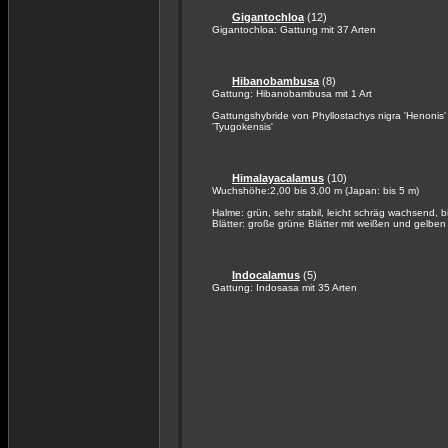
Gigantochloa
(12)
Gigantochloa: Gattung mit 37 Arten
Hibanobambusa
(8)
Gattung: Hibanobambusa mit 1 Art
Gattungshybride von Phyllostachys nigra 'Henonis' 
'Tyugokensis'
Himalayacalamus
(10)
Wuchshöhe:2,00 bis 3,00 m (Japan: bis 5 m)
Halme: grün, sehr stabil, leicht schräg wachsend, 
Blätter: große grüne Blätter mit weißen und gelben 
Indocalamus
(5)
Gattung: Indosasa mit 35 Arten