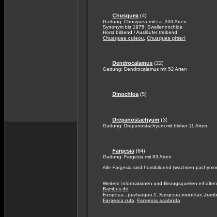
Chusquea
(4)
Gattung: Chusquea mit ca. 200 Arten
Synonym bis 1975: Swallennochloa
Horst bildend / Ausläufer treibend
,
Chusquea culeou
Chusquea pitteri
Dendrocalamus
(22)
Gattung: Dendrocalamus mit 52 Arten
Dinochloa
(5)
Drepanostachyum
(3)
Gattung: Drepanostachyum mit bisher 11 Arten
Fargesia
(64)
Gattung: Fargesia mit 83 Arten
Alle Fargesia sind horstbildend (wachsen pachymo
Weitere Informationen und Bezugsquellen erhalten
Bambus.de
.
,
Fargesia - jiuzhaigou 1
Fargesia murielae Jum
,
Fargesia rufa
Fargesia scabrida