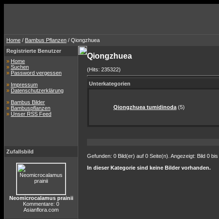
Home
/
Bambus Pflanzen
/ Qiongzhuea
Registrierte Benutzer
Qiongzhuea
»
Home
»
Suchen
(Hits: 235322)
»
Password vergessen
Unterkategorien
»
Impressum
»
Datenschutzerklärung
»
Bambus Bilder
Qiongzhuea tumidinoda
(5)
»
Bambuspflanzen
»
Unser RSS Feed
Zufallsbild
Gefunden: 0 Bild(er) auf 0 Seite(n). Angezeigt: Bild 0 bis
In dieser Kategorie sind keine Bilder vorhanden.
Neomicrocalamus prainii
Kommentare: 0
Asianflora.com