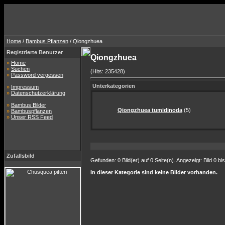
Home
/
Bambus Pflanzen
/ Qiongzhuea
Registrierte Benutzer
Qiongzhuea
»
Home
»
Suchen
(Hits: 235428)
»
Password vergessen
Unterkategorien
»
Impressum
»
Datenschutzerklärung
»
Bambus Bilder
Qiongzhuea tumidinoda
(5)
»
Bambuspflanzen
»
Unser RSS Feed
Zufallsbild
Gefunden: 0 Bild(er) auf 0 Seite(n). Angezeigt: Bild 0 bis
In dieser Kategorie sind keine Bilder vorhanden.