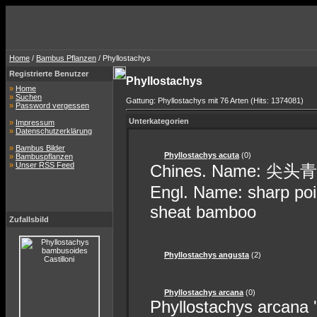
Home
/
Bambus Pflanzen
/ Phyllostachys
Registrierte Benutzer
Phyllostachys
»
Home
»
Suchen
Gattung: Phyllostachys mit 76 Arten (Hits: 1374081)
»
Password vergessen
Unterkategorien
»
Impressum
»
Datenschutzerklärung
»
Bambus Bilder
Phyllostachys acuta
(0)
»
Bambuspflanzen
»
Unser RSS Feed
Chines. Name: 尖头青竹 
Engl. Name: sharp po
sheat bamboo
Zufallsbild
Phyllostachys angusta
(2)
Phyllostachys arcana
(0)
Phyllostachys arcana '