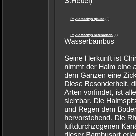
S.Hebei)
Phyllostachys glauca
(2)
Phyllostachys heteroclada
(1)
Wasserbambus
Seine Herkunft ist Ch
nimmt der Halm eine 
dem Ganzen eine Zick
Diese Besonderheit, d
Arten vorfindet, ist al
sichtbar. Die Halmspit
und Regen dem Boden 
hervorstehend. Die Rh
luftdurchzogenen Kanä
dieser Bambusart erla