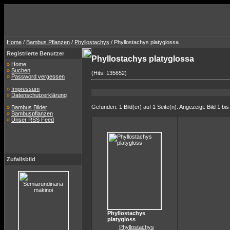
Home
/
Bambus Pflanzen
/
Phyllostachys
/ Phyllostachys platyglossa
Registrierte Benutzer
Phyllostachys platyglossa
»
Home
»
Suchen
(Hits: 135652)
»
Password vergessen
»
Impressum
»
Datenschutzerklärung
Gefunden: 1 Bild(er) auf 1 Seite(n). Angezeigt: Bild 1 bis
»
Bambus Bilder
»
Bambuspflanzen
»
Unser RSS Feed
Zufallsbild
Phyllostachys
platygloss
Phyllostachys