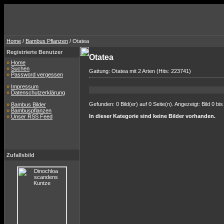
Home
/
Bambus Pflanzen
/ Otatea
Registrierte Benutzer
Otatea
»
Home
»
Suchen
Gattung: Otatea mit 2 Arten (Hits: 223741)
»
Password vergessen
»
Impressum
»
Datenschutzerklärung
Gefunden: 0 Bild(er) auf 0 Seite(n). Angezeigt: Bild 0 bis
»
Bambus Bilder
»
Bambuspflanzen
In dieser Kategorie sind keine Bilder vorhanden.
»
Unser RSS Feed
Zufallsbild