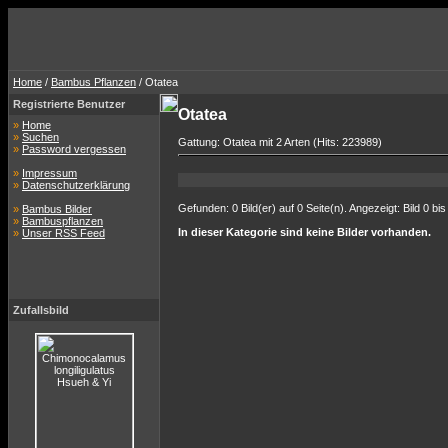
Home
/
Bambus Pflanzen
/ Otatea
Registrierte Benutzer
Otatea
»
Home
»
Suchen
Gattung: Otatea mit 2 Arten (Hits: 223989)
»
Password vergessen
»
Impressum
»
Datenschutzerklärung
Gefunden: 0 Bild(er) auf 0 Seite(n). Angezeigt: Bild 0 bis
»
Bambus Bilder
»
Bambuspflanzen
In dieser Kategorie sind keine Bilder vorhanden.
»
Unser RSS Feed
Zufallsbild