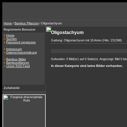
Home
/
Bambus Pflanzen
/ Oligostachyum
Registrierte Benutzer
Oligostachyum
»
Home
»
Suchen
Gattung: Oligostachyum mit 18 Arten (Hits: 231398)
»
Password vergessen
»
Impressum
»
Datenschutzerklärung
Gefunden: 0 Bild(er) auf 0 Seite(n). Angezeigt: Bild 0 bis
»
Bambus Bilder
»
Bambuspflanzen
In dieser Kategorie sind keine Bilder vorhanden.
»
Unser RSS Feed
Zufallsbild