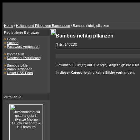
Home
/
Haltung und Pflege von Bambussen
/ Bambus richtig pflanzen
Registrierte Benutzer
Bambus richtig pflanzen
»
Home
»
Suchen
(Hits: 148810)
»
Password vergessen
»
Impressum
»
Datenschutzerklärung
Gefunden: 0 Bild(er) auf 0 Seite(n). Angezeigt: Bild 0 bis
»
Bambus Bilder
»
Bambuspflanzen
In dieser Kategorie sind keine Bilder vorhanden.
»
Unser RSS Feed
Zufallsbild