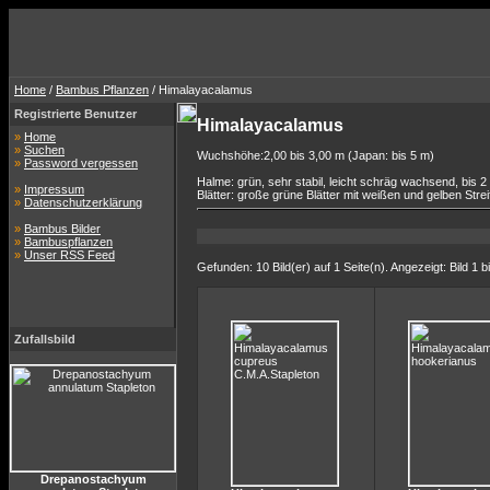
Home
/
Bambus Pflanzen
/ Himalayacalamus
Registrierte Benutzer
Himalayacalamus
»
Home
»
Suchen
Wuchshöhe:2,00 bis 3,00 m (Japan: bis 5 m)
»
Password vergessen
Halme: grün, sehr stabil, leicht schräg wachsend, bis 
»
Impressum
Blätter: große grüne Blätter mit weißen und gelben Strei
»
Datenschutzerklärung
»
Bambus Bilder
»
Bambuspflanzen
»
Unser RSS Feed
Gefunden: 10 Bild(er) auf 1 Seite(n). Angezeigt: Bild 1 b
Zufallsbild
Drepanostachyum