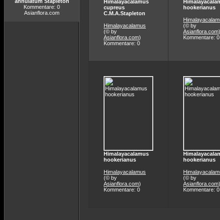
annulatum Stapleton
Himalayacalamus
Himalayacala
Kommentare: 0
cupreus
hookerianus
Asianflora.com
C.M.A.Stapleton
Himalayacalam
Himalayacalamus
(© by
(© by
Asianflora.com
Asianflora.com
)
Kommentare: 0
Kommentare: 0
Himalayacalamus
Himalayacala
hookerianus
hookerianus
Himalayacalamus
Himalayacalam
(© by
(© by
Asianflora.com
)
Asianflora.com
Kommentare: 0
Kommentare: 0