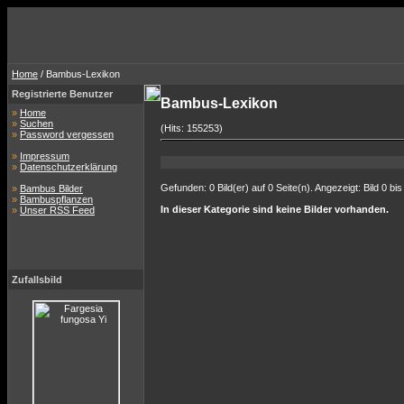
Home
/ Bambus-Lexikon
Registrierte Benutzer
Bambus-Lexikon
»
Home
»
Suchen
(Hits: 155253)
»
Password vergessen
»
Impressum
»
Datenschutzerklärung
Gefunden: 0 Bild(er) auf 0 Seite(n). Angezeigt: Bild 0 bis
»
Bambus Bilder
»
Bambuspflanzen
In dieser Kategorie sind keine Bilder vorhanden.
»
Unser RSS Feed
Zufallsbild