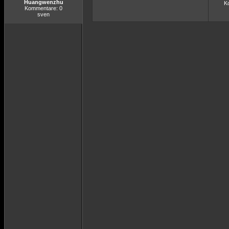
Huangwenzhu
K
Kommentare: 0
sven