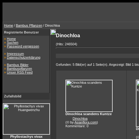
Home
/
Bambus Pflanzen
/ Dinochloa
Registrierte Benutzer
Dinochloa
»
Home
»
Suchen
(Hits: 246504)
»
Password vergessen
»
Impressum
»
Datenschutzerklärung
Gefunden: 5 Bild(er) auf 1 Seite(n). Angezeigt: Bild 1 bis
»
Bambus Bilder
»
Bambuspflanzen
»
Unser RSS Feed
Zufallsbild
Dinochloa scandens Kuntze
Dinochloa
(© by
Asianflora.com
)
Kommentare: 0
D
Phyllostachys vivax
(