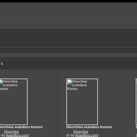
 5.
inochloa scandens Kuntze
Dinochloa scandens Kuntze
Dinochloa
Dinochloa
© by
Asianflora.com
)
(© by
Asianflora.com
)