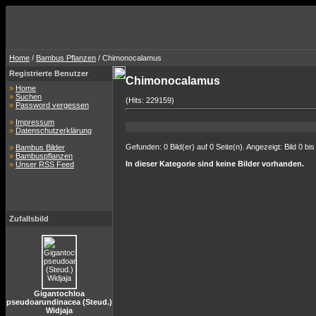
Home
/
Bambus Pflanzen
/ Chimonocalamus
Registrierte Benutzer
Chimonocalamus
»
Home
»
Suchen
(Hits: 229159)
»
Password vergessen
»
Impressum
»
Datenschutzerklärung
Gefunden: 0 Bild(er) auf 0 Seite(n). Angezeigt: Bild 0 bis
»
Bambus Bilder
»
Bambuspflanzen
In dieser Kategorie sind keine Bilder vorhanden.
»
Unser RSS Feed
Zufallsbild
Gigantochloa
pseudoarundinacea (Steud.)
Widjaja