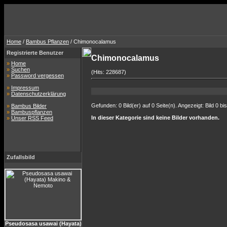
Home
/
Bambus Pflanzen
/ Chimonocalamus
Registrierte Benutzer
Chimonocalamus
»
Home
»
Suchen
(Hits: 228687)
»
Password vergessen
»
Impressum
»
Datenschutzerklärung
Gefunden: 0 Bild(er) auf 0 Seite(n). Angezeigt: Bild 0 bis
»
Bambus Bilder
»
Bambuspflanzen
In dieser Kategorie sind keine Bilder vorhanden.
»
Unser RSS Feed
Zufallsbild
Pseudosasa usawai (Hayata)