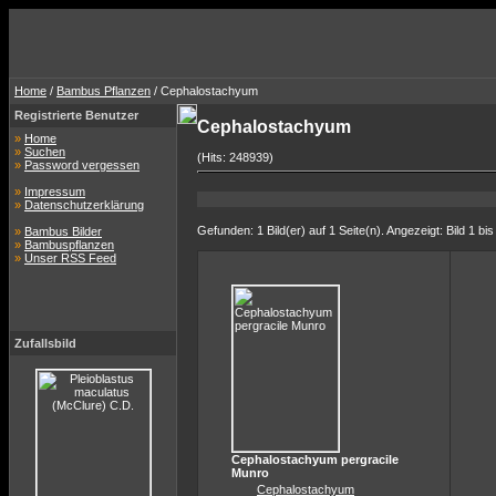
Home
/
Bambus Pflanzen
/ Cephalostachyum
Registrierte Benutzer
Cephalostachyum
»
Home
»
Suchen
(Hits: 248939)
»
Password vergessen
»
Impressum
»
Datenschutzerklärung
Gefunden: 1 Bild(er) auf 1 Seite(n). Angezeigt: Bild 1 bis
»
Bambus Bilder
»
Bambuspflanzen
»
Unser RSS Feed
Zufallsbild
Cephalostachyum pergracile
Munro
Cephalostachyum