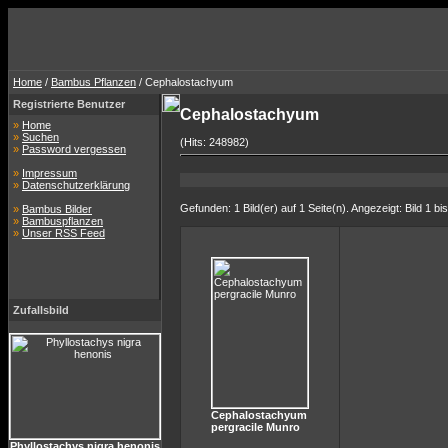
Home
/
Bambus Pflanzen
/ Cephalostachyum
Registrierte Benutzer
Cephalostachyum
»
Home
»
Suchen
(Hits: 248982)
»
Password vergessen
»
Impressum
»
Datenschutzerklärung
Gefunden: 1 Bild(er) auf 1 Seite(n). Angezeigt: Bild 1 bis
»
Bambus Bilder
»
Bambuspflanzen
»
Unser RSS Feed
Zufallsbild
Cephalostachyum
pergracile Munro
Phyllostachys nigra henonis