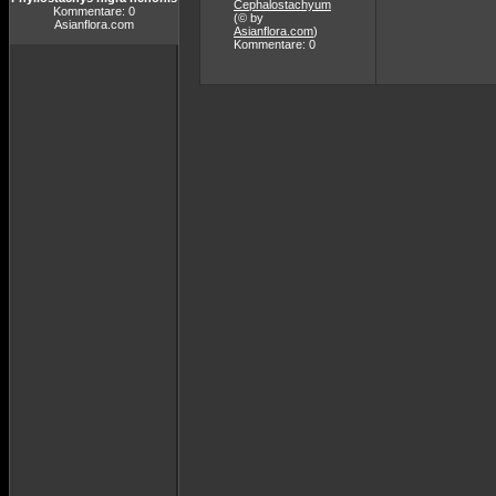
Cephalostachyum
Kommentare: 0
(© by
Asianflora.com
Asianflora.com
)
Kommentare: 0