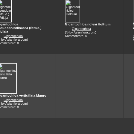
igantochloa
Gigantochloa ridleyi Holttum
seudoarundinacea (Steud.)
Gigantochloa
djaja
(© by
Asianflora.com
)
Gigantochloa
Kommentare: 0
© by
Asianflora.com
)
ommentare: 0
gantochloa verticillata Munro
Gigantochloa
© by
Asianflora.com
)
ommentare: 0