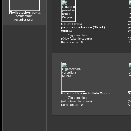
Phyllostachys aurita
Kommentare: 0
Asianflora.com
Gigantochloa
G
pseudoarundinacea (Steud.)
p
Widjaja
Wi
Gigantochloa
(© by
Asianflora.com
)
(
Kommentare: 0
K
Gigantochloa verticillata Munro
Gi
Gigantochloa
(© by
Asianflora.com
)
(
Kommentare: 0
K