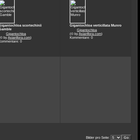
Gigantochloa scortechinii
Gigantochloa verticillata Munro
Gamble
Gigantochloa
Gigantochloa
(© by
Asianflora.com
)
(© by
Asianflora.com
)
Kommentare: 0
Kommentare: 0
Bilder pro Seite: