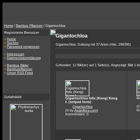
Home
/
Bambus Pflanzen
/ Gigantochloa
Registrierte Benutzer
Gigantochloa
»
Home
»
Suchen
Gigantochloa: Gattung mit 37 Arten (Hits: 298395)
»
Password vergessen
»
Impressum
»
Datenschutzerklärung
Gefunden: 12 Bild(er) auf 1 Seite(n). Angezeigt: Bild 1 bi
»
Bambus Bilder
»
Bambuspflanzen
»
Unser RSS Feed
Zufallsbild
G
Gigantochloa felix (Keng) Keng
f. (striped form)
(
Gigantochloa
K
(© by
Asianflora.com
)
Kommentare: 0