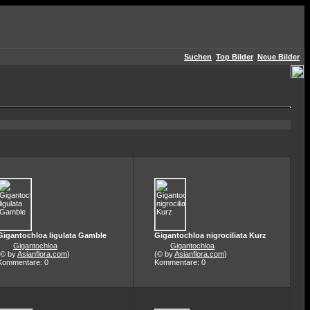
Suchen
Top Bilder
Neue Bilder
Gigantochloa ligulata Gamble
Gigantochloa nigrociliata Kurz
Gigantochloa
Gigantochloa
(© by
Asianflora.com
)
(© by
Asianflora.com
)
Kommentare: 0
Kommentare: 0