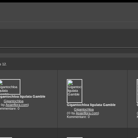
s 12.
igantochloa ligulata Gamble
Gigantochloa
© by
Asianflora.com
)
Gigantochloa ligulata Gamble
ommentare: 0
Gigantochloa
(© by
Asianflora.com
)
Kommentare: 0