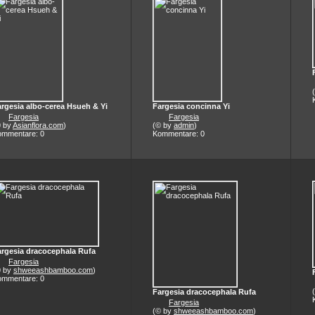
rgesia albo-cerea Hsueh & Yi
Fargesia concinna Yi
Fargesia
Fargesia
© by
Asianflora.com
)
(© by
admin
)
ommentare: 0
Kommentare: 0
argesia dracocephala Rufa
Fargesia
© by
shweeashbamboo.com
)
ommentare: 0
Fargesia dracocephala Rufa
Fargesia
(© by
shweeashbamboo.com
)