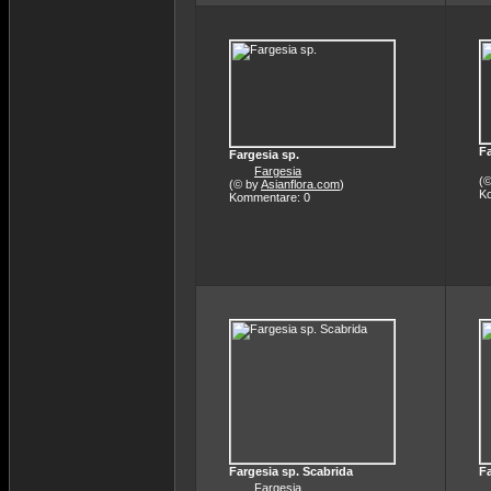
Fa
Fargesia sp.
Fargesia
(
(© by
Asianflora.com
)
K
Kommentare: 0
Fargesia sp. Scabrida
Fa
Fargesia