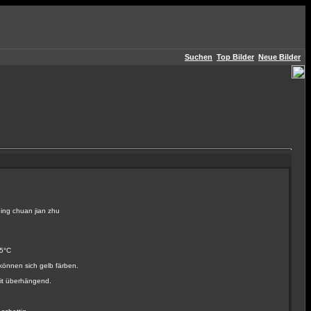
Suchen
Top Bilder
Neue Bilder
g chuan jian zhu
25°C
können sich gelb färben.
it überhängend.