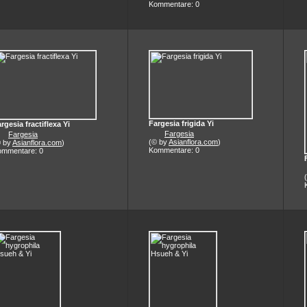
Kommentare: 0
Fargesia frigida Yi
rgesia fractiflexa Yi
Fargesia
Fargesia
(© by
Asianflora.com
)
© by
Asianflora.com
)
Kommentare: 0
ommentare: 0