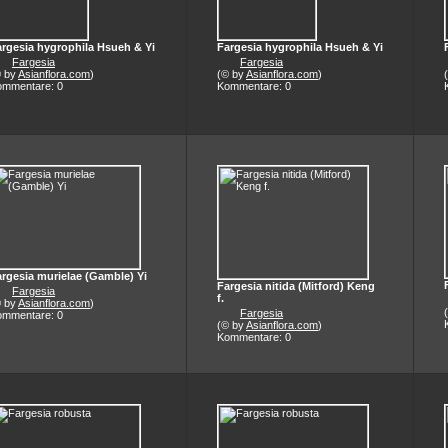
argesia hygrophila Hsueh & Yi
Fargesia hygrophila Hsueh & Yi
Fargesia
Fargesia
© by
Asianflora.com
)
(© by
Asianflora.com
)
ommentare: 0
Kommentare: 0
rgesia murielae (Gamble) Yi
Fargesia nitida (Mitford) Keng
Fargesia
f.
© by
Asianflora.com
)
Fargesia
ommentare: 0
(© by
Asianflora.com
)
Kommentare: 0