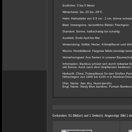
Endhöhe: 3 bis 5 Meter
Winterhärte: bis -20 bis -28°C
Halm: Halmstärke von 0,5 cm - 2 cm, dünne schwa
Blatt: Immergrüne, lanzettliche Blätter. Frischgrün
Standort: Sonne, halbschattig bis schattig
Austrieb: Ende April bis Mai
Verwendung: Solitär, Hecke, Kübelpflanze und dich
Wuchs: Horstbildend, Fargesia Nitida benötigt kei
Vermehrungsart: Aus Samen in unserer Baumschu
Information: Bambus schützt sich durch teilweise Ei
viel Sonne. Auch nach dem Umpflanzen bedienen si
Herkunft: China. Futterpflanze für den Großen Pan
Höhenlagen von 2400 bis 4100 m in Nordost-China
Chin. Name: Jian zhu, Huaxi jianzhu
Engl. Name: Hardy Blue bamboo, Fontain Bamboo
Gefunden: 51 Bild(er) auf 1 Seite(n). Angezeigt: Bild 1 bi