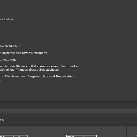
rze Halme
ter Sichtschutz
ne Rhizomsperre bzw. Wurzelsperre
le gezogen.
nrollen der Blätter vor Kälte, Austrocknung, Wind und zu
ch einige Pflanzen dieses Selbstschutzs.
da. Die Heimat von Fargesia nitida sind Bergwälder in
.
s 51.