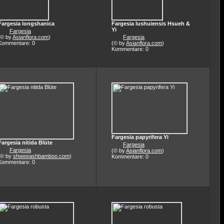
Fargesia longshanica
Fargesia lushuiensis Hsueh &
Yi
Fargesia
(© by
Asianflora.com
)
Fargesia
Kommentare: 0
(© by
Asianflora.com
)
Kommentare: 0
Fargesia papyrifera Yi
Fargesia nitida Blüte
Fargesia
Fargesia
(© by
Asianflora.com
)
(© by
shweeashbamboo.com
)
Kommentare: 0
Kommentare: 0