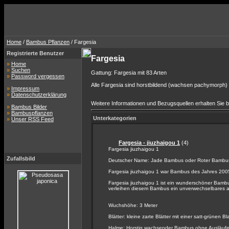
Home
/
Bambus Pflanzen
/ Fargesia
Registrierte Benutzer
Fargesia
»
Home
»
Suchen
Gattung: Fargesia mit 83 Arten
»
Password vergessen
Alle Fargesia sind horstbildend (wachsen pachymorph)
»
Impressum
»
Datenschutzerklärung
Weitere Informationen und Bezugsquellen erhalten Sie 
»
Bambus Bilder
»
Bambuspflanzen
Unterkategorien
»
Unser RSS Feed
Fargesia - jiuzhaigou 1
(4)
Fargesia jiuzhaigou 1
Zufallsbild
Deutscher Name: Jade Bambus oder Roter Bambu
Fargesia jiuzhaigou 1 war Bambus des Jahres 200
Fargesia jiuzhaigou 1 ist ein wunderschöner Bambu
verleihen diesem Bambus ein unverwechselbares 
Wuchshöhe: 3 Meter
Blätter: kleine zarte Blätter mit einer satt-grünen Bl
Halme: Horstig wachsender Bambus ohne Ausläufer