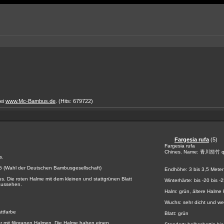
bei
www.Mc-Bambus.de
. (Hits: 679722)
Fargesia rufa
(5)
Fargesia rufa
Chines. Name: 青川箭竹 qin
s.
5 (Wahl der Deutschen Bambusgesellschaft)
Endhöhe: 3 bis 3,5 Meter
s. Die roten Halme mit dem kleinen und stattgrünen Blatt
Winterhärte: bis -20 bis -
aussehen.
Halm: grün, ältere Halme 
Wuchs: sehr dicht und we
attfarbe
Blatt: grün
 mit filigranen Halmen. Die Halme haben einen