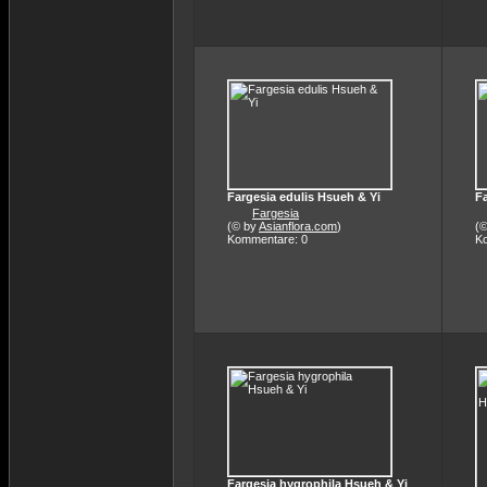
Fargesia edulis Hsueh & Yi
Fa
Fargesia
(© by
Asianflora.com
)
(
Kommentare: 0
K
Fargesia hygrophila Hsueh & Yi