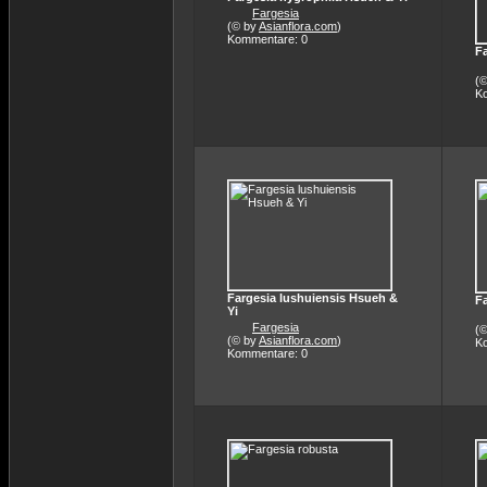
Fargesia
(© by
Asianflora.com
)
Kommentare: 0
F
(
K
Fargesia lushuiensis Hsueh &
Fa
Yi
Fargesia
(
(© by
Asianflora.com
)
K
Kommentare: 0