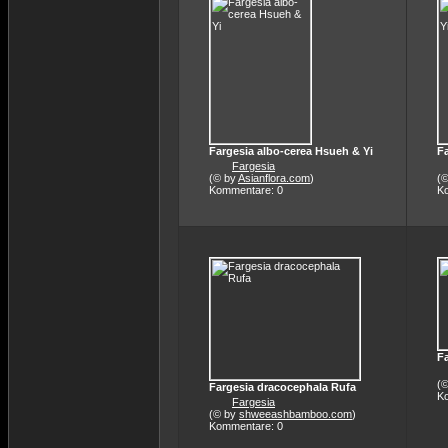
Fargesia albo-cerea Hsueh & Yi
Fa
Fargesia
(© by
Asianflora.com
)
(
Kommentare: 0
K
F
(
Fargesia dracocephala Rufa
K
Fargesia
(© by
shweeashbamboo.com
)
Kommentare: 0