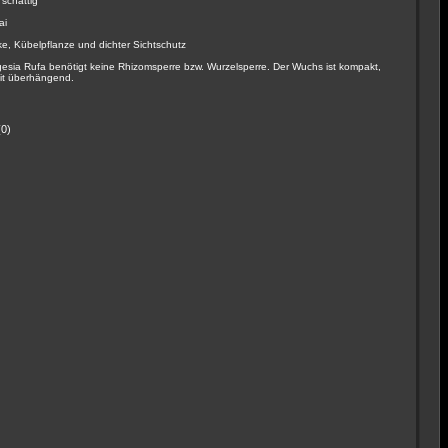
 schattig
ai
ke, Kübelpflanze und dichter Sichtschutz
gesia Rufa benötigt keine Rhizomsperre bzw. Wurzelsperre. Der Wuchs ist kompakt,
eit überhängend.
0)