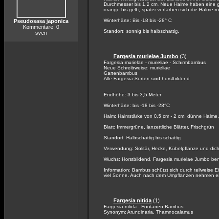
Durchmesser bis 1,2 cm. Neue Halme haben eine g
orange bis gelb, später verfärben sich die Halme r
Winterhärte: Bis -18 bis -28° C
Pseudosasa japonica
Kommentare: 0
Standort: sonnig bis halbschattig.
sven
Fargesia murielae Jumbo
(3)
Fargesia murielae - murieliae - Schirmbambus
Neue Schreibweise: murieliae
Gartenbambus
Alle Fargesia-Sorten sind horstbildend
Endhöhe: 3 bis 3,5 Meter
Winterhärte: bis -18 bis -28°C
Halm: Halmstärke von 0,5 cm - 2 cm, dünne Halme, 
Blatt: Immergrüne, lanzettliche Blätter, Frischgrün
Standort: Halbschattig bis schattig
Verwendung: Solitär, Hecke, Kübelpflanze und dich
Wuchs: Horstbildend, Fargesia murielae Jumbo ben
Information: Bambus schützt sich durch teilweise Ei
viel Sonne. Auch nach dem Umpflanzen nehmen eini
Fargesia nitida
(1)
Fargesia nitida - Fontänen Bambus
Synonym: Arundinaria, Thamnocalamus