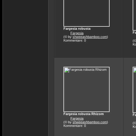
Fargesia robusta
F
Fargesia
(© by
shweeashbamboo.com
)
Kommentare: 0
(
K
Fargesia robusta Rhizom
Fa
Fargesia
(© by
shweeashbamboo.com
)
(
Kommentare: 0
K