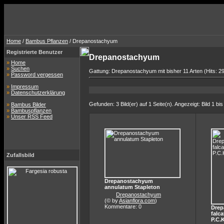
Home
/
Bambus Pflanzen
/ Drepanostachyum
Registrierte Benutzer
Drepanostachyum
»
Home
»
Suchen
Gattung: Drepanostachyum mit bisher 11 Arten (Hits: 2
»
Password vergessen
»
Impressum
»
Datenschutzerklärung
Gefunden: 3 Bild(er) auf 1 Seite(n). Angezeigt: Bild 1 bis
»
Bambus Bilder
»
Bambuspflanzen
»
Unser RSS Feed
Zufallsbild
Drepanostachyum
annulatum Stapleton
Drepanostachyum
(© by
Asianflora.com
)
Kommentare: 0
Drep
falc
P.C.