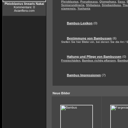
,
,
,
,
Pleioblastus
Pseudosasa
Qiongzhuea
Sasa
Pleioblastus linearis Nakai
,
,
,
Semiarundinaria
Shibataea
Sinobambusa
Tha
Kommentare: 0
,
siamensis
Yushania
Asianflora.com
Bambus-Lexikon
(0)
Bestimmung von Bambussen
(6)
Stellen Sie hier Bilder ein, bei denen Sie die Art /
Haltung und Pflege von Bambussen
(0)
,
,
Frostschäden
Bambus richtig pflanzen
Bambus
Bambus Impressionen
(7)
Neue Bilder