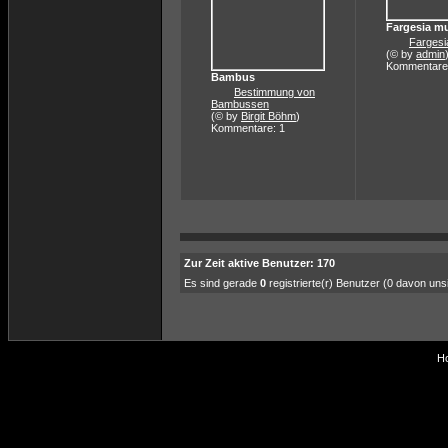
Fargesia m
Fargesi
(© by
admin
Kommentare
Bambus
Bestimmung von
Bambussen
(© by
Birgit Böhm
)
Kommentare: 1
Zur Zeit aktive Benutzer: 170
Es sind gerade
0
registrierte(r) Benutzer (0 davon un
Ho