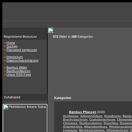
Registrierte Benutzer
672
Bilder in
188
Kategorien.
»
Home
»
Suchen
»
Password vergessen
»
Impressum
»
Datenschutzerklärung
»
Bambus Bilder
»
Bambuspflanzen
»
Unser RSS Feed
Zufallsbild
Kategorien
Bambus Pflanzen
(618)
,
,
,
Acidosasa
Arthrostylidium
Arundinaria
Bamb
,
,
Brachystachyum
Cephalostachyum
Chimonob
,
,
,
Chusquea
Dendrocalamus
Dinochloa
Drepan
,
,
Gigantochloa
Hibanobambusa
Himalayacalam
,
,
,
Lingnania
Menstruocalamus
Oligostachyum
O